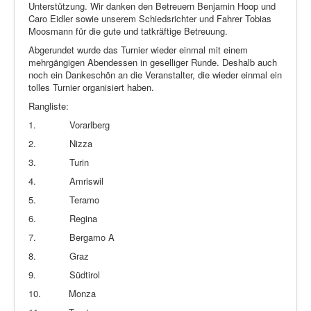
Unterstützung. Wir danken den Betreuern Benjamin Hoop und
Caro Eidler sowie unserem Schiedsrichter und Fahrer Tobias
Moosmann für die gute und tatkräftige Betreuung.
Abgerundet wurde das Turnier wieder einmal mit einem
mehrgängigen Abendessen in geselliger Runde. Deshalb auch
noch ein Dankeschön an die Veranstalter, die wieder einmal ein
tolles Turnier organisiert haben.
Rangliste:
1.
Vorarlberg
2.
Nizza
3.
Turin
4.
Amriswil
5.
Teramo
6.
Regina
7.
Bergamo A
8.
Graz
9.
Südtirol
10.
Monza