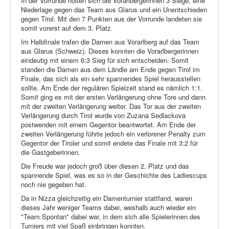
In der Vorrunde holten sich die Vorarlbergerinnen 3 Siege, eine
Niederlage gegen das Team aus Glarus und ein Unentschieden
gegen Tirol. Mit den 7 Punkten aus der Vorrunde landeten sie
somit vorerst auf dem 3. Platz.
Im Halbfinale trafen die Damen aus Vorarlberg auf das Team
aus Glarus (Schweiz). Dieses konnten die Vorarlbergerinnen
eindeutig mit einem 6:3 Sieg für sich entscheiden. Somit
standen die Damen aus dem Ländle am Ende gegen Tirol im
Finale, das sich als ein sehr spannendes Spiel herausstellen
sollte. Am Ende der regulären Spielzeit stand es nämlich 1:1.
Somit ging es mit der ersten Verlängerung ohne Tore und dann
mit der zweiten Verlängerung weiter. Das Tor aus der zweiten
Verlängerung durch Tirol wurde von Zuzana Sedlackova
postwenden mit einem Gegentor beantwortet. Am Ende der
zweiten Verlängerung führte jedoch ein verlorener Penalty zum
Gegentor der Tiroler und somit endete das Finale mit 3:2 für
die Gastgeberinnen.
Die Freude war jedoch groß über diesen 2. Platz und das
spannende Spiel, was es so in der Geschichte des Ladiescups
noch nie gegeben hat.
Da in Nizza gleichzeitig ein Damenturnier stattfand, waren
dieses Jahr weniger Teams dabei, weshalb auch wieder ein
"Team Spontan" dabei war, in dem sich alle Spielerinnen des
Turniers mit viel Spaß einbringen konnten.