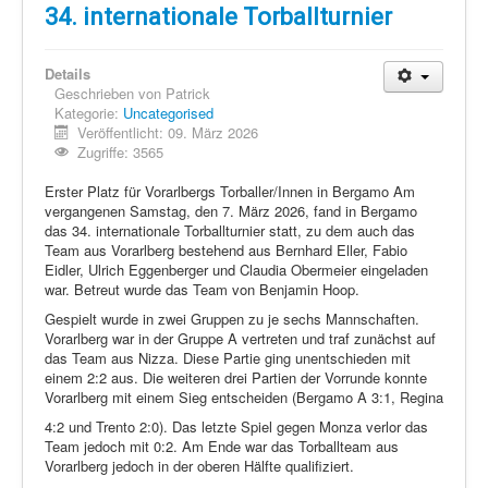
Schi Nordisch
34. internationale Torballturnier
Laufen
Details
Showdown
Geschrieben von
Patrick
Kategorie:
Uncategorised
Datenschutz
Veröffentlicht: 09. März 2026
Zugriffe: 3565
Erster Platz für Vorarlbergs Torballer/Innen in Bergamo Am
vergangenen Samstag, den 7. März 2026, fand in Bergamo
das 34. internationale Torballturnier statt, zu dem auch das
Team aus Vorarlberg bestehend aus Bernhard Eller, Fabio
Eidler, Ulrich Eggenberger und Claudia Obermeier eingeladen
war. Betreut wurde das Team von Benjamin Hoop.
Gespielt wurde in zwei Gruppen zu je sechs Mannschaften.
Vorarlberg war in der Gruppe A vertreten und traf zunächst auf
das Team aus Nizza. Diese Partie ging unentschieden mit
einem 2:2 aus. Die weiteren drei Partien der Vorrunde konnte
Vorarlberg mit einem Sieg entscheiden (Bergamo A 3:1, Regina
4:2 und Trento 2:0). Das letzte Spiel gegen Monza verlor das
Team jedoch mit 0:2. Am Ende war das Torballteam aus
Vorarlberg jedoch in der oberen Hälfte qualifiziert.