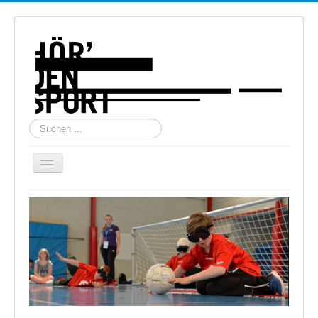
Suchen
...
Navigation
an/aus
Home
Über uns
Torball
Schießen
Schi Alpin