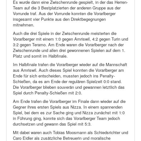
Es wurde dann eine Zwischenrunde gespielt, in der das Herren-
Team auf die 3 Bestplatzierten der anderen Gruppe aus der
Vorrunde traf. Aus der Vorrunde konnten die Vorarlberger
insgesamt vier Punkte aus den Direktbegegnungen
mitnehmen.
Auch die drei Spiele in der Zwischenrunde meisterten die
Vorarlberger mit einem 1:0 gegen Amriswil, 4:2 gegen Turin und
3:2 gegen Teramo. Am Ende waren die Vorarlberger nach der
Zwischenrunde und allen drei gewonnenen Spielen auf dem 1.
Platz und somit im Halbfinale.
Im Halbfinale trafen die Vorarlberger wieder auf die Mannschaft
aus Amriswil. Auch dieses Spiel konnten die Vorarlberger am
Ende für sich entscheiden, mussten jedoch ins Penalty-
Schießen, da es am Ende der regulären Spielzeit 0:0 stand.
Die Vorarlberger blieben souverän und gewannen letztlich das
Spiel durch Penalty-Schießen mit 2:0.
Am Ende trafen die Vorarlberger im Finale dann wieder auf die
Gegner ihres ersten Spiels aus Nizza. In einem spannenden
Spiel, bei dem es zur Sache ging und Nizza zunächst mit 1:0
in Führung ging, konnte sich das Vorarlberger Team jedoch
durchsetzen und gewann das Spiel mit 5:3.
Mit dabei waren auch Tobias Moosmann als Schiedsrichter und
Caro Eidler als zusätzliche Betreuerin und moralische