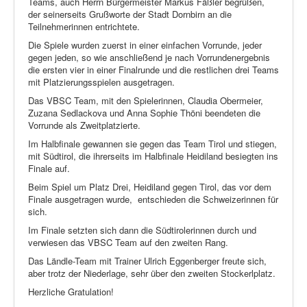
Teams, auch Herrn Bürgermeister Markus Fäßler begrüßen,
der seinerseits Grußworte der Stadt Dornbirn an die
Teilnehmerinnen entrichtete.
Die Spiele wurden zuerst in einer einfachen Vorrunde, jeder
gegen jeden, so wie anschließend je nach Vorrundenergebnis
die ersten vier in einer Finalrunde und die restlichen drei Teams
mit Platzierungsspielen ausgetragen.
Das VBSC Team, mit den Spielerinnen, Claudia Obermeier,
Zuzana Sedlackova und Anna Sophie Thöni beendeten die
Vorrunde als Zweitplatzierte.
Im Halbfinale gewannen sie gegen das Team Tirol und stiegen,
mit Südtirol, die ihrerseits im Halbfinale Heidiland besiegten ins
Finale auf.
Beim Spiel um Platz Drei, Heidiland gegen Tirol, das vor dem
Finale ausgetragen wurde,
entschieden die Schweizerinnen für
sich.
Im Finale setzten sich dann die Südtirolerinnen durch und
verwiesen das VBSC Team auf den zweiten Rang.
Das Ländle-Team mit Trainer Ulrich Eggenberger freute sich,
aber trotz der Niederlage, sehr über den zweiten Stockerlplatz.
Herzliche Gratulation!