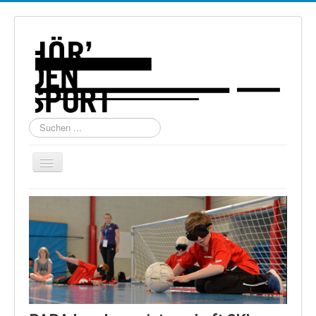
Suchen
...
Navigation
an/aus
Home
Über uns
Torball
Schießen
Schi Alpin