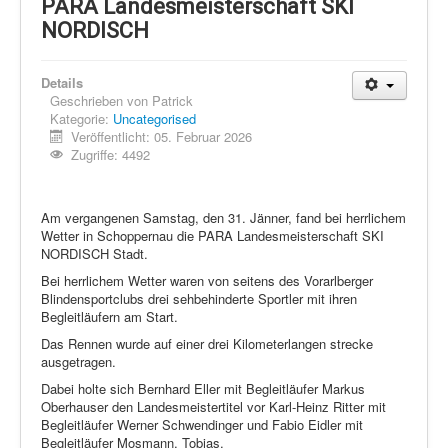
Schi Nordisch
PARA Landesmeisterschaft SKI
NORDISCH
Laufen
Showdown
Details
Geschrieben von
Patrick
Datenschutz
Kategorie:
Uncategorised
Veröffentlicht: 05. Februar 2026
Zugriffe: 4492
Am vergangenen Samstag, den 31. Jänner, fand bei herrlichem
Wetter in Schoppernau die PARA Landesmeisterschaft SKI
NORDISCH Stadt.
Bei herrlichem Wetter waren von seitens des Vorarlberger
Blindensportclubs drei sehbehinderte Sportler mit ihren
Begleitläufern am Start.
Das Rennen wurde auf einer drei Kilometerlangen strecke
ausgetragen.
Dabei holte sich Bernhard Eller mit Begleitläufer Markus
Oberhauser den Landesmeistertitel vor Karl-Heinz Ritter mit
Begleitläufer Werner Schwendinger und Fabio Eidler mit
Begleitläufer Mosmann, Tobias.