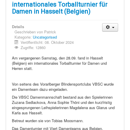
Schi Nordisch
internationales Torballturnier für
Laufen
Damen in Hasselt (Belgien)
Showdown
Details
Datenschutz
Geschrieben von
Patrick
Kategorie:
Uncategorised
Veröffentlicht: 08. Oktober 2024
Zugriffe: 12860
Am vergangenen Samstag, den 28.09. fand in Hasselt
(Belgien) ein internationales Torballturnier für Damen und
Herren statt.
Von seitens des Vorarlberger Blindensportclubs VBSC wurde
ein Damenteam dazu eingeladen.
Die VBSC Damenmannschaft bestand aus den Spielerinnen
Zuzana Sedlackova, Anna Sophie Thöni und den kurzfristig
eingesprungenen Leihspielerinnen Magdalena aus Glarus und
Karla aus Hasselt.
Betreut wurden sie von Tobias Moosmann.
Das Damenturnier mit Viert Damenteams aus Belgien,