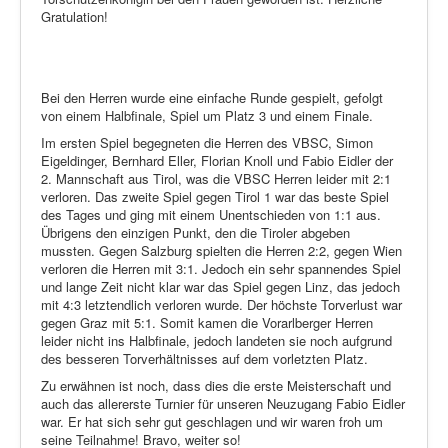
Gratulation!
Bei den Herren wurde eine einfache Runde gespielt, gefolgt
von einem Halbfinale, Spiel um Platz 3 und einem Finale.
Im ersten Spiel begegneten die Herren des VBSC, Simon
Eigeldinger, Bernhard Eller, Florian Knoll und Fabio Eidler der
2. Mannschaft aus Tirol, was die VBSC Herren leider mit 2:1
verloren. Das zweite Spiel gegen Tirol 1 war das beste Spiel
des Tages und ging mit einem Unentschieden von 1:1 aus.
Übrigens den einzigen Punkt, den die Tiroler abgeben
mussten. Gegen Salzburg spielten die Herren 2:2, gegen Wien
verloren die Herren mit 3:1. Jedoch ein sehr spannendes Spiel
und lange Zeit nicht klar war das Spiel gegen Linz, das jedoch
mit 4:3 letztendlich verloren wurde. Der höchste Torverlust war
gegen Graz mit 5:1. Somit kamen die Vorarlberger Herren
leider nicht ins Halbfinale, jedoch landeten sie noch aufgrund
des besseren Torverhältnisses auf dem vorletzten Platz.
Zu erwähnen ist noch, dass dies die erste Meisterschaft und
auch das allererste Turnier für unseren Neuzugang Fabio Eidler
war. Er hat sich sehr gut geschlagen und wir waren froh um
seine Teilnahme! Bravo, weiter so!