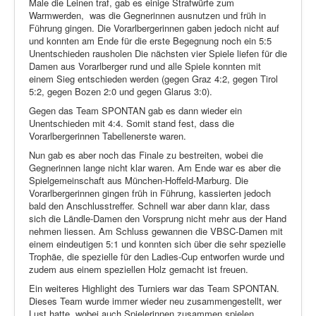
Male die Leinen traf, gab es einige Strafwürfe zum
Warmwerden,
was die Gegnerinnen ausnutzen und früh in
Führung gingen. Die Vorarlbergerinnen gaben jedoch nicht auf
und konnten am Ende für die erste Begegnung noch ein 5:5
Unentschieden rausholen Die nächsten vier Spiele liefen für die
Damen aus Vorarlberger rund und alle Spiele konnten mit
einem Sieg entschieden werden (gegen Graz 4:2, gegen Tirol
5:2, gegen Bozen 2:0 und gegen Glarus 3:0).
Gegen das Team SPONTAN gab es dann wieder ein
Unentschieden mit 4:4. Somit stand fest, dass die
Vorarlbergerinnen Tabellenerste waren.
Nun gab es aber noch das Finale zu bestreiten, wobei die
Gegnerinnen lange nicht klar waren. Am Ende war es aber die
Spielgemeinschaft aus München-Hoffeld-Marburg. Die
Vorarlbergerinnen gingen früh in Führung, kassierten jedoch
bald den Anschlusstreffer. Schnell war aber dann klar, dass
sich die Ländle-Damen den Vorsprung nicht mehr aus der Hand
nehmen liessen. Am Schluss gewannen die VBSC-Damen mit
einem eindeutigen 5:1 und konnten sich über die sehr spezielle
Trophäe, die spezielle für den Ladies-Cup entworfen wurde und
zudem aus einem speziellen Holz gemacht ist freuen.
Ein weiteres Highlight des Turniers war das Team SPONTAN.
Dieses Team wurde immer wieder neu zusammengestellt, wer
Lust hatte, wobei auch Spielerinnen zusammen spielen