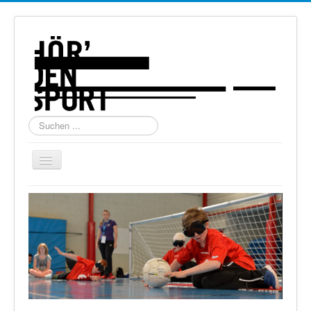
Suchen
...
Navigation
an/aus
Home
Über uns
Torball
Schießen
Schi Alpin