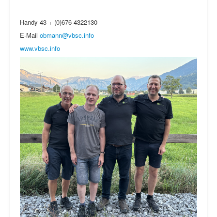
Handy 43 + (0)676 4322130
E-Mail
obmann@vbsc.info
www.vbsc.info