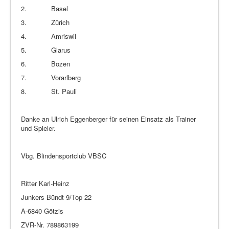
2.
Basel
3.
Zürich
4.
Amriswil
5.
Glarus
6.
Bozen
7.
Vorarlberg
8.
St. Pauli
Danke an Ulrich Eggenberger für seinen Einsatz als Trainer
und Spieler.
Vbg. Blindensportclub VBSC
Ritter Karl-Heinz
Junkers Bündt 9/Top 22
A-6840 Götzis
ZVR-Nr. 789863199