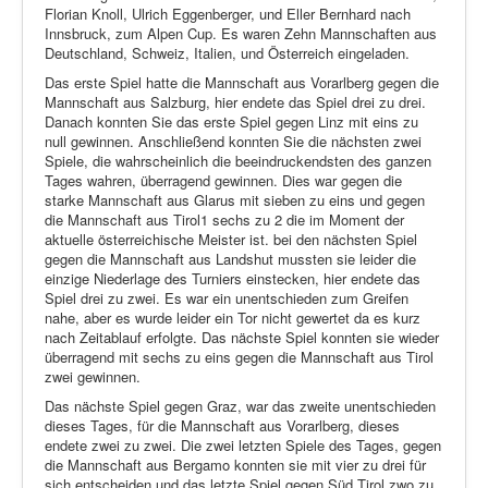
Florian Knoll, Ulrich Eggenberger, und Eller Bernhard nach
Innsbruck, zum Alpen Cup. Es waren Zehn Mannschaften aus
Deutschland, Schweiz, Italien, und Österreich eingeladen.
Das erste Spiel hatte die Mannschaft aus Vorarlberg gegen die
Mannschaft aus Salzburg, hier endete das Spiel drei zu drei.
Danach konnten Sie das erste Spiel gegen Linz mit eins zu
null gewinnen. Anschließend konnten Sie die nächsten zwei
Spiele, die wahrscheinlich die beeindruckendsten des ganzen
Tages wahren, überragend gewinnen. Dies war gegen die
starke Mannschaft aus Glarus mit sieben zu eins und gegen
die Mannschaft aus Tirol1 sechs zu 2 die im Moment der
aktuelle österreichische Meister ist. bei den nächsten Spiel
gegen die Mannschaft aus Landshut mussten sie leider die
einzige Niederlage des Turniers einstecken, hier endete das
Spiel drei zu zwei. Es war ein unentschieden zum Greifen
nahe, aber es wurde leider ein Tor nicht gewertet da es kurz
nach Zeitablauf erfolgte. Das nächste Spiel konnten sie wieder
überragend mit sechs zu eins gegen die Mannschaft aus Tirol
zwei gewinnen.
Das nächste Spiel gegen Graz, war das zweite unentschieden
dieses Tages, für die Mannschaft aus Vorarlberg, dieses
endete zwei zu zwei. Die zwei letzten Spiele des Tages, gegen
die Mannschaft aus Bergamo konnten sie mit vier zu drei für
sich entscheiden und das letzte Spiel gegen Süd Tirol zwo zu