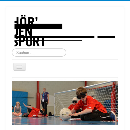
Suchen
...
Navigation
an/aus
Home
Über uns
Torball
Schießen
Schi Alpin