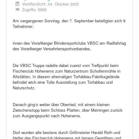
Veröffentlicht: 04. Oktober 2025
Zugriffe: 6906
Am vergangenen Sonntag, den 7. September beteiligten sich 9
Teilnehmer:
innen des Vorarlberger Blindensportclubs VBSC am Radfahrtag
des Vorarlberger Versehrtensportverbandes.
Die VBSC Truppe radelte dabei zuerst vom Treffpunkt beim
Fischerclub Hohenems zum Naturzentrum Schollenmühle in
Altstätten. In diesem ehemaligen Torfabbau-Fabriksgelände
befindet wich eine Tolle Ausstellung zum Torfabbau und
Naturschutz.
Danach ging‘s weiter über Oberried, mit einem kleinen
Zwischenstopp beim Schloss Platten, über Meiningen zurück
zum Ausgangspunkt nach Hohenems.
Dort wurden alle bestens durch Grillmeister Harald Roth und
Helfer des Fischerclub Hohenems mit feinem Gegrilltem und