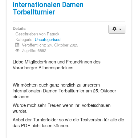
Schi Nordisch
internationalen Damen
Laufen
Torballturnier
Showdown
Details
Datenschutz
Geschrieben von
Patrick
Kategorie:
Uncategorised
Veröffentlicht: 24. Oktober 2025
Zugriffe: 6882
Liebe Mitglieder/Innen und Freund/Innen des
Vorarlberger Blindensportclubs
Wir möchten euch ganz herzlich zu unserem
internationalen Damen Torballturnier am 25. Oktober
einladen.
Würde mich sehr Freuen wenn ihr vorbeischauen
würdet.
Anbei der Turnierfolder so wie die Textversion für alle die
das PDF nicht lesen können.