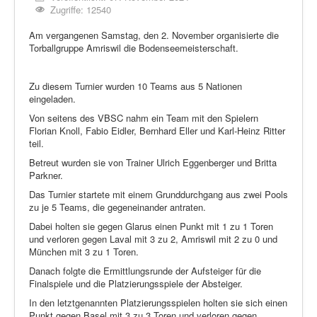
Zugriffe: 12540
Am vergangenen Samstag, den 2. November organisierte die
Torballgruppe Amriswil die Bodenseemeisterschaft.
Zu diesem Turnier wurden 10 Teams aus 5 Nationen
eingeladen.
Von seitens des VBSC nahm ein Team mit den Spielern
Florian Knoll, Fabio Eidler, Bernhard Eller und Karl-Heinz Ritter
teil.
Betreut wurden sie von Trainer Ulrich Eggenberger und Britta
Parkner.
Das Turnier startete mit einem Grunddurchgang aus zwei Pools
zu je 5 Teams, die gegeneinander antraten.
Dabei holten sie gegen Glarus einen Punkt mit 1 zu 1 Toren
und verloren gegen Laval mit 3 zu 2, Amriswil mit 2 zu 0 und
München mit 3 zu 1 Toren.
Danach folgte die Ermittlungsrunde der Aufsteiger für die
Finalspiele und die Platzierungsspiele der Absteiger.
In den letztgenannten Platzierungsspielen holten sie sich einen
Punkt gegen Basel mit 3 zu 3 Toren und verloren gegen