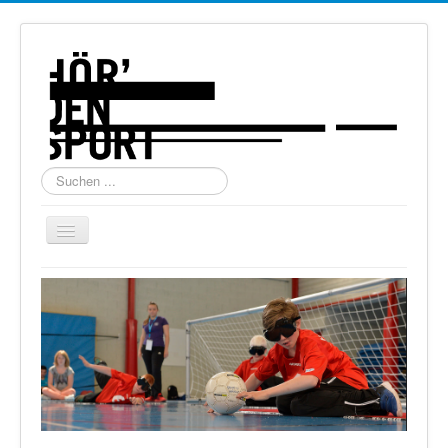
Suchen
...
Navigation
an/aus
Home
Über uns
Torball
Schießen
Schi Alpin