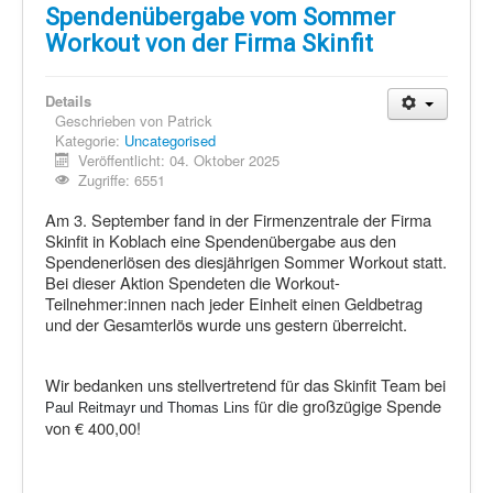
Schi Nordisch
Spendenübergabe vom Sommer
Laufen
Workout von der Firma Skinfit
Showdown
Details
Datenschutz
Geschrieben von
Patrick
Kategorie:
Uncategorised
Veröffentlicht: 04. Oktober 2025
Zugriffe: 6551
Am 3. September fand in der Firmenzentrale der Firma
Skinfit in Koblach eine Spendenübergabe aus den
Spendenerlösen des diesjährigen Sommer Workout statt.
Bei dieser Aktion Spendeten die Workout-
Teilnehmer:innen nach jeder Einheit einen Geldbetrag
und der Gesamterlös wurde uns gestern überreicht.
Wir bedanken uns stellvertretend für das Skinfit Team bei
für die großzügige Spende
Paul Reitmayr und Thomas Lins
von € 400,00!