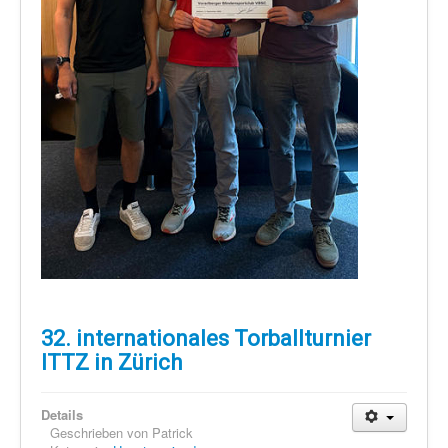
32. internationales Torballturnier
ITTZ in Zürich
Details
Geschrieben von
Patrick