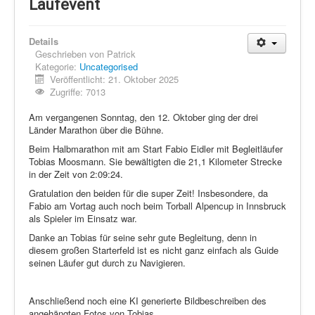
Schi Nordisch
Laufevent
Laufen
Details
Showdown
Geschrieben von
Patrick
Kategorie:
Uncategorised
Datenschutz
Veröffentlicht: 21. Oktober 2025
Zugriffe: 7013
Am vergangenen Sonntag, den 12. Oktober ging der drei
Länder Marathon über die Bühne.
Beim Halbmarathon mit am Start Fabio Eidler mit Begleitläufer
Tobias Moosmann. Sie bewältigten die 21,1 Kilometer Strecke
in der Zeit von 2:09:24.
Gratulation den beiden für die super Zeit! Insbesondere, da
Fabio am Vortag auch noch beim Torball Alpencup in Innsbruck
als Spieler im Einsatz war.
Danke an Tobias für seine sehr gute Begleitung, denn in
diesem großen Starterfeld ist es nicht ganz einfach als Guide
seinen Läufer gut durch zu Navigieren.
Anschließend noch eine KI generierte Bildbeschreiben des
angehängten Fotos von Tobias