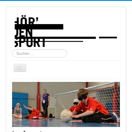
Suchen
...
Navigation
an/aus
Home
Über uns
Torball
Schießen
Schi Alpin