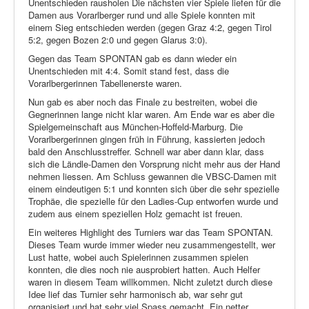
Unentschieden rausholen Die nächsten vier Spiele liefen für die
Damen aus Vorarlberger rund und alle Spiele konnten mit
einem Sieg entschieden werden (gegen Graz 4:2, gegen Tirol
5:2, gegen Bozen 2:0 und gegen Glarus 3:0).
Gegen das Team SPONTAN gab es dann wieder ein
Unentschieden mit 4:4. Somit stand fest, dass die
Vorarlbergerinnen Tabellenerste waren.
Nun gab es aber noch das Finale zu bestreiten, wobei die
Gegnerinnen lange nicht klar waren. Am Ende war es aber die
Spielgemeinschaft aus München-Hoffeld-Marburg. Die
Vorarlbergerinnen gingen früh in Führung, kassierten jedoch
bald den Anschlusstreffer. Schnell war aber dann klar, dass
sich die Ländle-Damen den Vorsprung nicht mehr aus der Hand
nehmen liessen. Am Schluss gewannen die VBSC-Damen mit
einem eindeutigen 5:1 und konnten sich über die sehr spezielle
Trophäe, die spezielle für den Ladies-Cup entworfen wurde und
zudem aus einem speziellen Holz gemacht ist freuen.
Ein weiteres Highlight des Turniers war das Team SPONTAN.
Dieses Team wurde immer wieder neu zusammengestellt, wer
Lust hatte, wobei auch Spielerinnen zusammen spielen
konnten, die dies noch nie ausprobiert hatten. Auch Helfer
waren in diesem Team willkommen. Nicht zuletzt durch diese
Idee lief das Turnier sehr harmonisch ab, war sehr gut
organisiert und hat sehr viel Spass gemacht. Ein netter