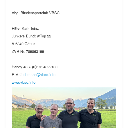
Vbg. Blindensportclub VBSC
Ritter Karl-Heinz
Junkers Bündt 9/Top 22
A-6840 Götzis
ZVR-Nr. 789863199
Handy 43 + (0)676 4322130
E-Mail
obmann@vbsc.info
www.vbsc.info