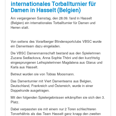
Schi Nordisch
internationales Torballturnier für
Laufen
Damen in Hasselt (Belgien)
Am vergangenen Samstag, den 28.09. fand in Hasselt
Showdown
(Belgien) ein internationales Torballturnier für Damen und
Datenschutz
Herren statt.
Von seitens des Vorarlberger Blindensportclubs VBSC wurde
ein Damenteam dazu eingeladen.
Die VBSC Damenmannschaft bestand aus den Spielerinnen
Zuzana Sedlackova, Anna Sophie Thöni und den kurzfristig
eingesprungenen Leihspielerinnen Magdalena aus Glarus und
Karla aus Hasselt.
Betreut wurden sie von Tobias Moosmann.
Das Damenturnier mit Viert Damenteams aus Belgien,
Deutschland, Frankreich und Österreich, wurde in einer
Doppelrunde ausgetragen.
Mit den folgenden Spielergebnissen erkämpften sie sich den 3.
Platz.
Dabei verpassten sie mit einem nur 2 Toren schlechteren
Torverhältnis als das Team Hasselt ganz knapp den zweiten