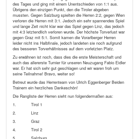
des Tages und ging mit einem Unentschieden von 1:1 aus.
Übrigens den einzigen Punkt, den die Tiroler abgeben
mussten. Gegen Salzburg spielten die Herren 2:2, gegen Wien
verloren die Herren mit 3:1. Jedoch ein sehr spannendes Spiel
und lange Zeit nicht klar war das Spiel gegen Linz, das jedoch
mit 4:3 letztendlich verloren wurde. Der höchste Torverlust war
gegen Graz mit 5:1. Somit kamen die Vorarlberger Herren
leider nicht ins Halbfinale, jedoch landeten sie noch aufgrund
des besseren Torverhältnisses auf dem vorletzten Platz.
Zu erwähnen ist noch, dass dies die erste Meisterschaft und
auch das allererste Turnier für unseren Neuzugang Fabio Eidler
war. Er hat sich sehr gut geschlagen und wir waren froh um
seine Teilnahme! Bravo, weiter so!
Betreut wurde das Herrenteam von Ulrich Eggenberger Beiden
Trainern ein herzliches Dankeschön!
Die Rangliste der Herren sieht nun folgendermaßen aus:
1.
Tirol 1
2.
Linz
3.
Graz
4.
Tirol 2
5.
Salzburg