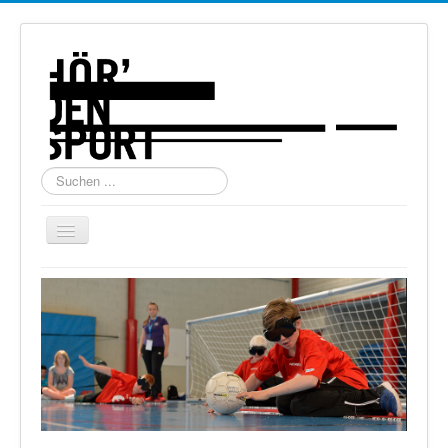
Suchen
...
Navigation
an/aus
Home
Über uns
Torball
Schießen
Schi Alpin