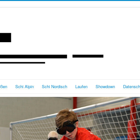
eßen
Schi Alpin
Schi Nordisch
Laufen
Showdown
Datensch