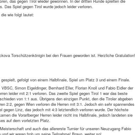
ren, das gegen Tirol wieder gewonnen. In der dritten Runde spielten die
. Das Spiel gegen Tirol wurde jedoch leider verloren.
ie wie folgt lautet:
kova Torschützenkönigin bei den Frauen geworden ist. Herzliche Gratulation
gespielt, gefolgt von einem Halbfinale, Spiel um Platz 3 und einem Finale.
 VBSC, Simon Eigeldinger, Bernhard Eller, Florian Knoll und Fabio Eidler der
ren leider mit 2:1 verloren. Das zweite Spiel gegen Tirol 1 war das beste
schieden von 1:1 aus. Übrigens den einzigen Punkt, den die Tiroler abgeben
ren 2:2, gegen Wien verloren die Herren mit 3:1. Jedoch ein sehr spannendes
iel gegen Linz, das jedoch mit 4:3 letztendlich verloren wurde. Der höchste
amen die Vorarlberger Herren leider nicht ins Halbfinale, jedoch landeten sie
es auf dem vorletzten Platz.
 Meisterschaft und auch das allererste Turnier für unseren Neuzugang Fabio
n und wir waren froh um seine Teilnahme! Bravo, weiter so!