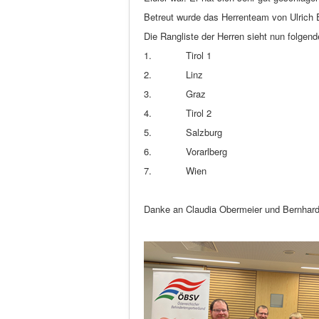
Betreut wurde das Herrenteam von Ulrich 
Die Rangliste der Herren sieht nun folgen
1.
Tirol 1
2.
Linz
3.
Graz
4.
Tirol 2
5.
Salzburg
6.
Vorarlberg
7.
Wien
Danke an Claudia Obermeier und Bernhard E