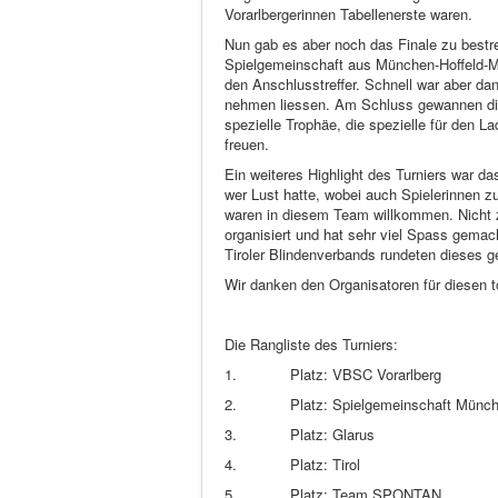
Vorarlbergerinnen Tabellenerste waren.
Nun gab es aber noch das Finale zu bestre
Spielgemeinschaft aus München-Hoffeld-Mar
den Anschlusstreffer. Schnell war aber da
nehmen liessen. Am Schluss gewannen die
spezielle Trophäe, die spezielle für den 
freuen.
Ein weiteres Highlight des Turniers war
wer Lust hatte, wobei auch Spielerinnen z
waren in diesem Team willkommen. Nicht zu
organisiert und hat sehr viel Spass gemac
Tiroler Blindenverbands rundeten dieses g
Wir danken den Organisatoren für diesen t
Die Rangliste des Turniers:
1.
Platz: VBSC Vorarlberg
2.
Platz: Spielgemeinschaft Münch
3.
Platz: Glarus
4.
Platz: Tirol
5.
Platz: Team SPONTAN