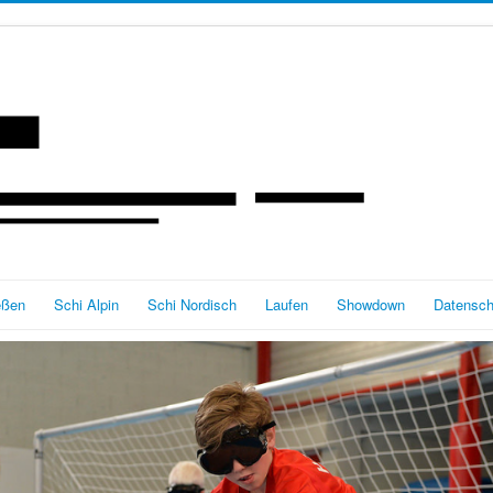
eßen
Schi Alpin
Schi Nordisch
Laufen
Showdown
Datensch