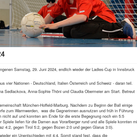
24
genen Samstag, 29. Juni 2024, endlich wieder der Ladies-Cup in Innsbruck
ier Nationen - Deutschland, Italien Österreich und Schweiz - daran teil.
na Sedlackova, Anna-Sophie Thöni und Claudia Obermeier am Start. Betreut
lgemeinschaft München-Hoffeld-Marburg. Nachdem zu Beginn der Ball einige
fwürfe zum Warmwerden,
was die Gegnerinnen ausnutzen und früh in Führung
h nicht auf und konnten am Ende für die erste Begegnung noch ein 5:5
 Spiele liefen für die Damen aus Vorarlberger rund und alle Spiele konnten mi
z 4:2, gegen Tirol 5:2, gegen Bozen 2:0 und gegen Glarus 3:0).
er ein Unentschieden mit 4:4. Somit stand fest, dass die