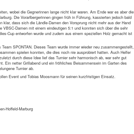
iten, wobei die Gegnerinnen lange nicht klar waren. Am Ende war es aber die
burg. Die Vorarlbergerinnen gingen früh in Führung, kassierten jedoch bald
nn klar, dass sich die Ländle-Damen den Vorsprung nicht mehr aus der Hand
 VBSC-Damen mit einem eindeutigen 5:1 und konnten sich über die sehr
Ladies-Cup entworfen wurde und zudem aus einem speziellen Holz gemacht ist
 das Team SPONTAN. Dieses Team wurde immer wieder neu zusammengestellt,
usammen spielen konnten, die dies noch nie ausprobiert hatten. Auch Helfer
letzt durch diese Idee lief das Turnier sehr harmonisch ab, war sehr gut
ht. Ein netter Grillabend und ein fröhliches Beisammensein im Garten des
elungene Turnier ab.
ollen Event und Tobias Moosmann für seinen kurzfristigen Einsatz.
en-Hoffeld-Marburg