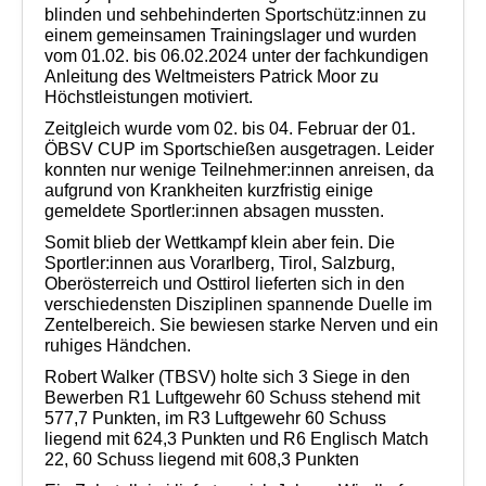
Datenschutz
blinden und sehbehinderten Sportschütz:innen zu
einem gemeinsamen Trainingslager und wurden
vom 01.02. bis 06.02.2024 unter der fachkundigen
Anleitung des Weltmeisters Patrick Moor zu
Höchstleistungen motiviert.
Zeitgleich wurde vom 02. bis 04. Februar der 01.
ÖBSV CUP im Sportschießen ausgetragen. Leider
konnten nur wenige Teilnehmer:innen anreisen, da
aufgrund von Krankheiten kurzfristig einige
gemeldete Sportler:innen absagen mussten.
Somit blieb der Wettkampf klein aber fein. Die
Sportler:innen aus Vorarlberg, Tirol, Salzburg,
Oberösterreich und Osttirol lieferten sich in den
verschiedensten Disziplinen spannende Duelle im
Zentelbereich. Sie bewiesen starke Nerven und ein
ruhiges Händchen.
Robert Walker (TBSV) holte sich 3 Siege in den
Bewerben R1 Luftgewehr 60 Schuss stehend mit
577,7 Punkten, im R3 Luftgewehr 60 Schuss
liegend mit 624,3 Punkten und R6 Englisch Match
22, 60 Schuss liegend mit 608,3 Punkten