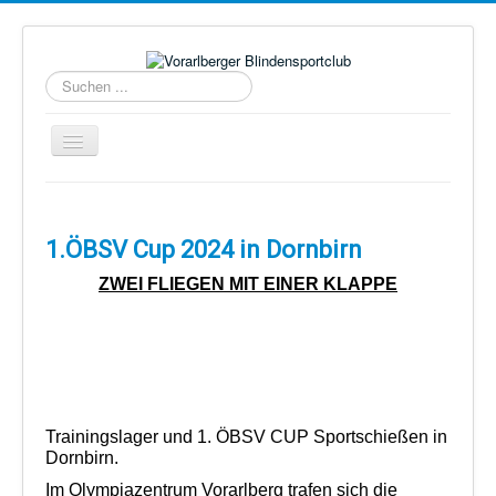
Suchen
...
Navigation
an/aus
Home
Über uns
1.ÖBSV Cup 2024 in Dornbirn
Torball
ZWEI FLIEGEN MIT EINER KLAPPE
Schießen
Schi Alpin
Schi Nordisch
Laufen
Trainingslager und 1. ÖBSV CUP Sportschießen in
Dornbirn.
Showdown
Im Olympiazentrum Vorarlberg trafen sich die