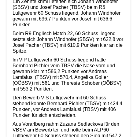
Ein Zehntelkrimi lieferten sich Johann Windhofer
(SBSV) und Josef Pacher (TBSV) beim R5
Luftgewehr 60 Schuss liegend. Johann Windhofer
gewann mit 636,7 Punkten vor Josef mit 636,6
Punkten.
Beim R9 Englisch Match 22, 60 Schuss liegend
setzte sich Johann Windhofer (SBSV) mit 622,8 vor
Josef Pacher (TBSV) mit 610,9 Punkten klar an die
Spitze.
Im VIP Luftgewehr 60 Schuss liegend hatte
Bernhard Pichler vom TBSV die Nase vorn und
gewann klar mit 586,2 Punkten vor Andreas
Lamfalusi (TBSV) mit 570,4, Angelika Goller
(OÖBSV) mit 561 und Theresia Schober (OÖBSV)
mit 553,2 Punkten.
Den Bewerb VIS Luftgewehr mit 60 Schuss
stehend konnte Bernhard Pichler (TBSV) mit 424,4
Punkten, vor Andreas Lamfalusi (TBSV) mit 406
Punkten für sich entscheiden.
Aus Vorarlberg nahm Zuzana Sedlackova für den
VBSV am Bewerb teil und holte beim ALP60
Luftgewehr 60 Schuss stehend den Sieg mit 547,2