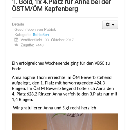
Schi Nordisch
1. Gold, 1x 4.Platz für Anna bei der
ÖSTM/ÖM Kapfenberg
Laufen
Showdown
Details
Geschrieben von
Patrick
Datenschutz
Kategorie:
Schießen
Veröffentlicht: 03. Oktober 2017
Zugriffe: 7448
Ein erfolgreiches Wochenende ging für den VBSC zu
Ende.
Anna Sophie Thöni erreichte im ÖM Bewerb stehend
aufgelegt, den 1. Platz mit hervorragenden 424,3
Ringen. Im ÖSTM Bewerb liegend holte sich Anna den
4. Platz 628,2 Ringen
Anna verfehlte den 3.Platz nur mit
1,4 Ringen.
Wir gratulieren Anna und Sigi recht herzlich