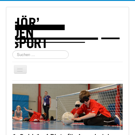
Suchen
...
Navigation
an/aus
Home
Über uns
Torball
Schießen
Schi Alpin