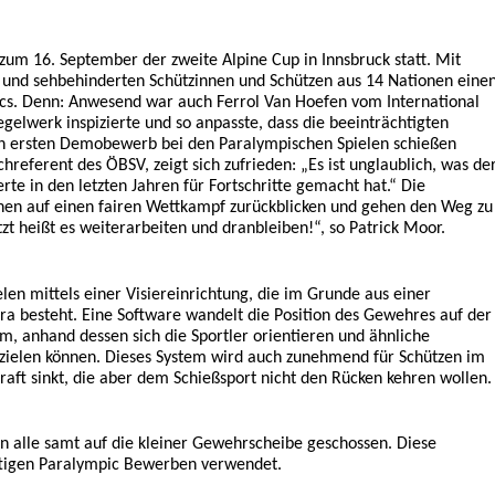
zum 16. September der zweite Alpine Cup in Innsbruck statt. Mit
 und sehbehinderten Schützinnen und Schützen aus 14 Nationen eine
pics. Denn: Anwesend war auch Ferrol Van Hoefen vom International
gelwerk inspizierte und so anpasste, dass die beeinträchtigten
ren ersten Demobewerb bei den Paralympischen Spielen schießen
hreferent des ÖBSV, zeigt sich zufrieden: „Es ist unglaublich, was de
rte in den letzten Jahren für Fortschritte gemacht hat.“ Die
en auf einen fairen Wettkampf zurückblicken und gehen den Weg zu
tzt heißt es weiterarbeiten und dranbleiben!“, so Patrick Moor.
len mittels einer Visiereinrichtung, die im Grunde aus einer
a besteht. Eine Software wandelt die Position des Gewehres auf der
 um, anhand dessen sich die Sportler orientieren und ähnliche
ielen können. Dieses System wird auch zunehmend für Schützen im
raft sinkt, die aber dem Schießsport nicht den Rücken kehren wollen.
 alle samt auf die kleiner Gewehrscheibe geschossen. Diese
ftigen Paralympic Bewerben verwendet.