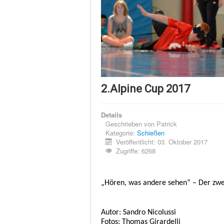
2.Alpine Cup 2017
Details
Geschrieben von
Patrick
Kategorie:
Schießen
Veröffentlicht: 03. Oktober 2017
Zugriffe: 6268
„Hören, was andere sehen“ – Der zwei
Autor: Sandro Nicolussi
Fotos: Thomas Girardelli