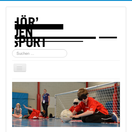
Suchen
...
Navigation
an/aus
Home
Über uns
Torball
Schießen
Schi Alpin