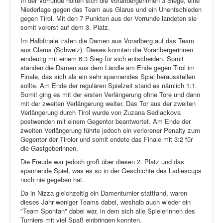
In der Vorrunde holten sich die Vorarlbergerinnen 3 Siege, eine
Niederlage gegen das Team aus Glarus und ein Unentschieden
gegen Tirol. Mit den 7 Punkten aus der Vorrunde landeten sie
somit vorerst auf dem 3. Platz.
Im Halbfinale trafen die Damen aus Vorarlberg auf das Team
aus Glarus (Schweiz). Dieses konnten die Vorarlbergerinnen
eindeutig mit einem 6:3 Sieg für sich entscheiden. Somit
standen die Damen aus dem Ländle am Ende gegen Tirol im
Finale, das sich als ein sehr spannendes Spiel herausstellen
sollte. Am Ende der regulären Spielzeit stand es nämlich 1:1.
Somit ging es mit der ersten Verlängerung ohne Tore und dann
mit der zweiten Verlängerung weiter. Das Tor aus der zweiten
Verlängerung durch Tirol wurde von Zuzana Sedlackova
postwenden mit einem Gegentor beantwortet. Am Ende der
zweiten Verlängerung führte jedoch ein verlorener Penalty zum
Gegentor der Tiroler und somit endete das Finale mit 3:2 für
die Gastgeberinnen.
Die Freude war jedoch groß über diesen 2. Platz und das
spannende Spiel, was es so in der Geschichte des Ladiescups
noch nie gegeben hat.
Da in Nizza gleichzeitig ein Damenturnier stattfand, waren
dieses Jahr weniger Teams dabei, weshalb auch wieder ein
"Team Spontan" dabei war, in dem sich alle Spielerinnen des
Turniers mit viel Spaß einbringen konnten.