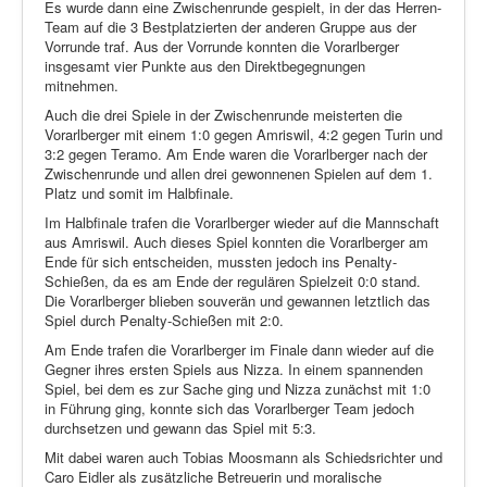
Es wurde dann eine Zwischenrunde gespielt, in der das Herren-
Team auf die 3 Bestplatzierten der anderen Gruppe aus der
Vorrunde traf. Aus der Vorrunde konnten die Vorarlberger
insgesamt vier Punkte aus den Direktbegegnungen
mitnehmen.
Auch die drei Spiele in der Zwischenrunde meisterten die
Vorarlberger mit einem 1:0 gegen Amriswil, 4:2 gegen Turin und
3:2 gegen Teramo. Am Ende waren die Vorarlberger nach der
Zwischenrunde und allen drei gewonnenen Spielen auf dem 1.
Platz und somit im Halbfinale.
Im Halbfinale trafen die Vorarlberger wieder auf die Mannschaft
aus Amriswil. Auch dieses Spiel konnten die Vorarlberger am
Ende für sich entscheiden, mussten jedoch ins Penalty-
Schießen, da es am Ende der regulären Spielzeit 0:0 stand.
Die Vorarlberger blieben souverän und gewannen letztlich das
Spiel durch Penalty-Schießen mit 2:0.
Am Ende trafen die Vorarlberger im Finale dann wieder auf die
Gegner ihres ersten Spiels aus Nizza. In einem spannenden
Spiel, bei dem es zur Sache ging und Nizza zunächst mit 1:0
in Führung ging, konnte sich das Vorarlberger Team jedoch
durchsetzen und gewann das Spiel mit 5:3.
Mit dabei waren auch Tobias Moosmann als Schiedsrichter und
Caro Eidler als zusätzliche Betreuerin und moralische