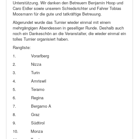
Unterstützung. Wir danken den Betreuern Benjamin Hoop und
Caro Eidler sowie unserem Schiedsrichter und Fahrer Tobias
Moosmann für die gute und tatkräftige Betreuung.
Abgerundet wurde das Turnier wieder einmal mit einem
mehrgängigen Abendessen in geselliger Runde. Deshalb auch
noch ein Dankeschön an die Veranstalter, die wieder einmal ein
tolles Turnier organisiert haben.
Rangliste:
1.
Vorarlberg
2.
Nizza
3.
Turin
4.
Amriswil
5.
Teramo
6.
Regina
7.
Bergamo A
8.
Graz
9.
Südtirol
10.
Monza