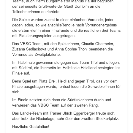
Teams, auch Herrn Bürgermeister Markus Fäßler begrüßen,
der seinerseits Grußworte der Stadt Dornbirn an die
Teilnehmerinnen entrichtete.
Die Spiele wurden zuerst in einer einfachen Vorrunde, jeder
gegen jeden, so wie anschließend je nach Vorrundenergebnis
die ersten vier in einer Finalrunde und die restlichen drei Teams
mit Platzierungsspielen ausgetragen.
Das VBSC Team, mit den Spielerinnen, Claudia Obermeier,
Zuzana Sedlackova und Anna Sophie Thöni beendeten die
Vorrunde als Zweitplatzierte.
Im Halbfinale gewannen sie gegen das Team Tirol und stiegen,
mit Südtirol, die ihrerseits im Halbfinale Heidiland besiegten ins
Finale auf.
Beim Spiel um Platz Drei, Heidiland gegen Tirol, das vor dem
Finale ausgetragen wurde,
entschieden die Schweizerinnen für
sich.
Im Finale setzten sich dann die Südtirolerinnen durch und
verwiesen das VBSC Team auf den zweiten Rang.
Das Ländle-Team mit Trainer Ulrich Eggenberger freute sich,
aber trotz der Niederlage, sehr über den zweiten Stockerlplatz.
Herzliche Gratulation!