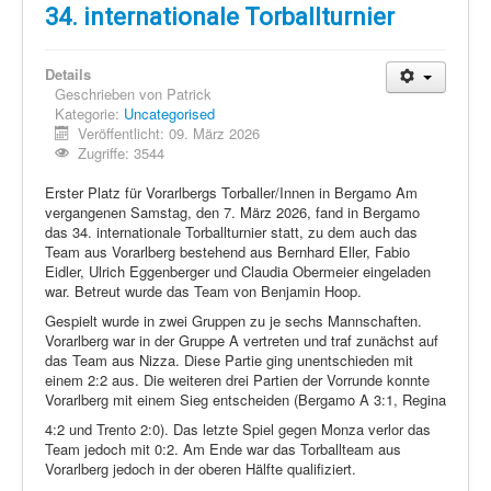
Schi Nordisch
34. internationale Torballturnier
Laufen
Details
Showdown
Geschrieben von
Patrick
Kategorie:
Uncategorised
Datenschutz
Veröffentlicht: 09. März 2026
Zugriffe: 3544
Erster Platz für Vorarlbergs Torballer/Innen in Bergamo Am
vergangenen Samstag, den 7. März 2026, fand in Bergamo
das 34. internationale Torballturnier statt, zu dem auch das
Team aus Vorarlberg bestehend aus Bernhard Eller, Fabio
Eidler, Ulrich Eggenberger und Claudia Obermeier eingeladen
war. Betreut wurde das Team von Benjamin Hoop.
Gespielt wurde in zwei Gruppen zu je sechs Mannschaften.
Vorarlberg war in der Gruppe A vertreten und traf zunächst auf
das Team aus Nizza. Diese Partie ging unentschieden mit
einem 2:2 aus. Die weiteren drei Partien der Vorrunde konnte
Vorarlberg mit einem Sieg entscheiden (Bergamo A 3:1, Regina
4:2 und Trento 2:0). Das letzte Spiel gegen Monza verlor das
Team jedoch mit 0:2. Am Ende war das Torballteam aus
Vorarlberg jedoch in der oberen Hälfte qualifiziert.