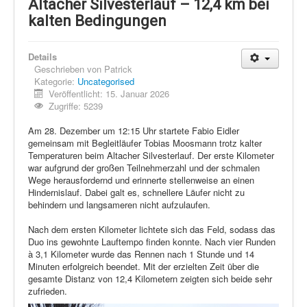
Schi Nordisch
Altacher Silvesterlauf – 12,4 km bei
kalten Bedingungen
Laufen
Showdown
Details
Geschrieben von
Patrick
Datenschutz
Kategorie:
Uncategorised
Veröffentlicht: 15. Januar 2026
Zugriffe: 5239
Am 28. Dezember um 12:15 Uhr startete Fabio Eidler
gemeinsam mit Begleitläufer Tobias Moosmann trotz kalter
Temperaturen beim Altacher Silvesterlauf. Der erste Kilometer
war aufgrund der großen Teilnehmerzahl und der schmalen
Wege herausfordernd und erinnerte stellenweise an einen
Hindernislauf. Dabei galt es, schnellere Läufer nicht zu
behindern und langsameren nicht aufzulaufen.
Nach dem ersten Kilometer lichtete sich das Feld, sodass das
Duo ins gewohnte Lauftempo finden konnte. Nach vier Runden
à 3,1 Kilometer wurde das Rennen nach 1 Stunde und 14
Minuten erfolgreich beendet. Mit der erzielten Zeit über die
gesamte Distanz von 12,4 Kilometern zeigten sich beide sehr
zufrieden.