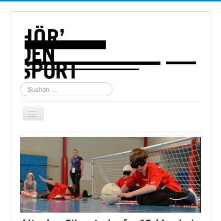
Suchen
...
Navigation
an/aus
Home
Über uns
Torball
Schießen
Schi Alpin