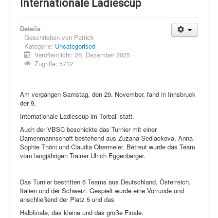
Schi Nordisch
Internationale Ladiescup
Laufen
Details
Showdown
Geschrieben von
Patrick
Kategorie:
Uncategorised
Datenschutz
Veröffentlicht: 26. Dezember 2025
Zugriffe: 5712
Am vergangen Samstag, den 29. November, fand in Innsbruck
der 9.
Internationale Ladiescup im Torball statt.
Auch der VBSC beschickte das Turnier mit einer
Damenmannschaft bestehend aus Zuzana Sedlackova, Anna-
Sophie Thöni und Claudia Obermeier. Betreut wurde das Team
vom langjährigen Trainer Ulrich Eggenberger.
Das Turnier bestritten 6 Teams aus Deutschland, Österreich,
Italien und der Schweiz. Gespielt wurde eine Vorrunde und
anschließend der Platz 5 und das
Halbfinale, das kleine und das große Finale.