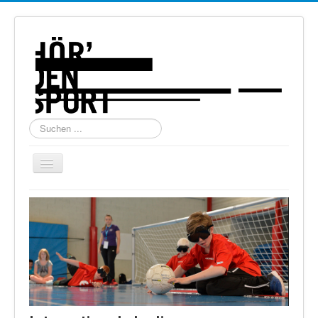
Suchen
...
Navigation
an/aus
Home
Über uns
Torball
Schießen
Schi Alpin