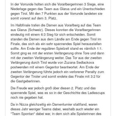
In der Vorrunde holten sich die Vorarlbergerinnen 3 Siege, eine
Niederlage gegen das Team aus Glarus und ein Unentschieden
gegen Tirol. Mit den 7 Punkten aus der Vorrunde landeten sie
somit vorerst auf dem 3. Platz.
Im Halbfinale trafen die Damen aus Vorarlberg auf das Team
aus Glarus (Schweiz). Dieses konnten die Vorarlbergerinnen
eindeutig mit einem 6:3 Sieg für sich entscheiden. Somit
standen die Damen aus dem Ländle am Ende gegen Tirol im
Finale, das sich als ein sehr spannendes Spiel herausstellen
sollte. Am Ende der regulären Spielzeit stand es nämlich 1:1.
Somit ging es mit der ersten Verlängerung ohne Tore und dann
mit der zweiten Verlängerung weiter. Das Tor aus der zweiten
Verlängerung durch Tirol wurde von Zuzana Sedlackova
postwenden mit einem Gegentor beantwortet. Am Ende der
zweiten Verlängerung führte jedoch ein verlorener Penalty zum
Gegentor der Tiroler und somit endete das Finale mit 3:2 für
die Gastgeberinnen.
Die Freude war jedoch groß über diesen 2. Platz und das
spannende Spiel, was es so in der Geschichte des Ladiescups
noch nie gegeben hat.
Da in Nizza gleichzeitig ein Damenturnier stattfand, waren
dieses Jahr weniger Teams dabei, weshalb auch wieder ein
"Team Spontan" dabei war, in dem sich alle Spielerinnen des