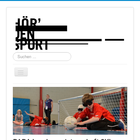
Suchen
...
Navigation
an/aus
Home
Über uns
Torball
Schießen
Schi Alpin