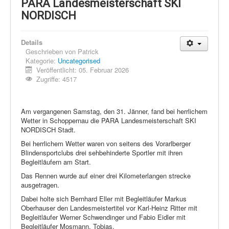
Schi Nordisch
PARA Landesmeisterschaft SKI
NORDISCH
Laufen
Showdown
Details
Geschrieben von
Patrick
Datenschutz
Kategorie:
Uncategorised
Veröffentlicht: 05. Februar 2026
Zugriffe: 4517
Am vergangenen Samstag, den 31. Jänner, fand bei herrlichem
Wetter in Schoppernau die PARA Landesmeisterschaft SKI
NORDISCH Stadt.
Bei herrlichem Wetter waren von seitens des Vorarlberger
Blindensportclubs drei sehbehinderte Sportler mit ihren
Begleitläufern am Start.
Das Rennen wurde auf einer drei Kilometerlangen strecke
ausgetragen.
Dabei holte sich Bernhard Eller mit Begleitläufer Markus
Oberhauser den Landesmeistertitel vor Karl-Heinz Ritter mit
Begleitläufer Werner Schwendinger und Fabio Eidler mit
Begleitläufer Mosmann, Tobias.