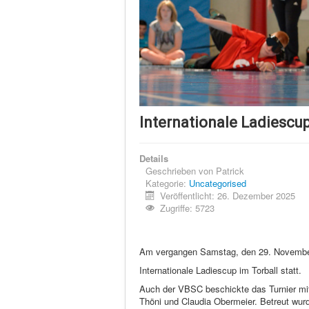
Internationale Ladiescu
Details
Geschrieben von
Patrick
Kategorie:
Uncategorised
Veröffentlicht: 26. Dezember 2025
Zugriffe: 5723
Am vergangen Samstag, den 29. November,
Internationale Ladiescup im Torball statt.
Auch der VBSC beschickte das Turnier m
Thöni und Claudia Obermeier. Betreut wur