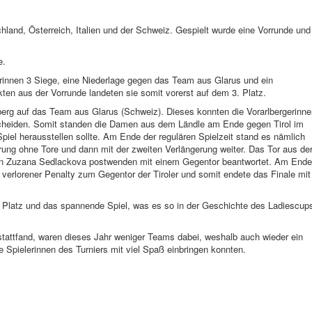
hland, Österreich, Italien und der Schweiz. Gespielt wurde eine Vorrunde und
ale.
gerinnen 3 Siege, eine Niederlage gegen das Team aus Glarus und ein
ten aus der Vorrunde landeten sie somit vorerst auf dem 3. Platz.
berg auf das Team aus Glarus (Schweiz). Dieses konnten die Vorarlbergerinn
tscheiden. Somit standen die Damen aus dem Ländle am Ende gegen Tirol im
piel herausstellen sollte. Am Ende der regulären Spielzeit stand es nämlich
erung ohne Tore und dann mit der zweiten Verlängerung weiter. Das Tor aus de
von Zuzana Sedlackova postwenden mit einem Gegentor beantwortet. Am Ende
n verlorener Penalty zum Gegentor der Tiroler und somit endete das Finale mit
. Platz und das spannende Spiel, was es so in der Geschichte des Ladiescup
 stattfand, waren dieses Jahr weniger Teams dabei, weshalb auch wieder ein
e Spielerinnen des Turniers mit viel Spaß einbringen konnten.