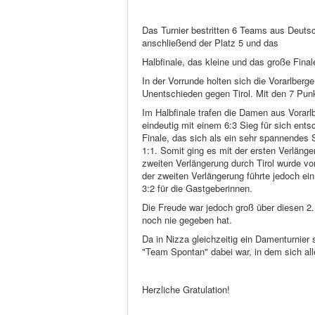
Das Turnier bestritten 6 Teams aus Deutsc
anschließend der Platz 5 und das
Halbfinale, das kleine und das große Fin
In der Vorrunde holten sich die Vorarlber
Unentschieden gegen Tirol. Mit den 7 Punk
Im Halbfinale trafen die Damen aus Vorarl
eindeutig mit einem 6:3 Sieg für sich en
Finale, das sich als ein sehr spannendes S
1:1. Somit ging es mit der ersten Verläng
zweiten Verlängerung durch Tirol wurde 
der zweiten Verlängerung führte jedoch ei
3:2 für die Gastgeberinnen.
Die Freude war jedoch groß über diesen 2
noch nie gegeben hat.
Da in Nizza gleichzeitig ein Damenturnier
"Team Spontan" dabei war, in dem sich all
Herzliche Gratulation!