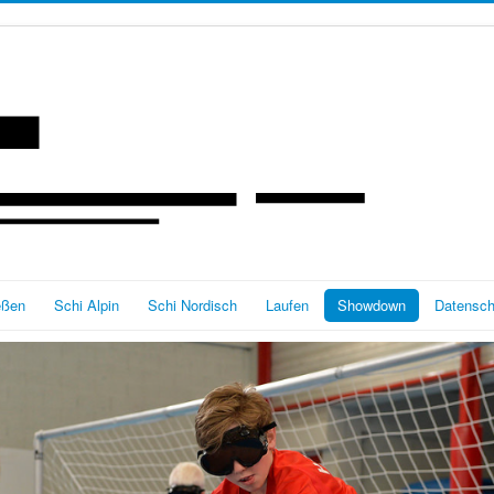
eßen
Schi Alpin
Schi Nordisch
Laufen
Showdown
Datensch