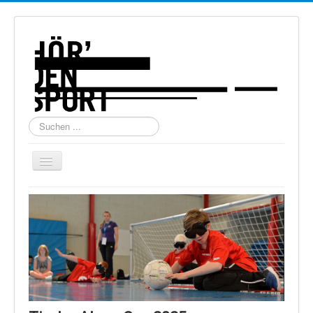
Suchen
...
Navigation
an/aus
Home
Über uns
Torball
Schießen
Schi Alpin