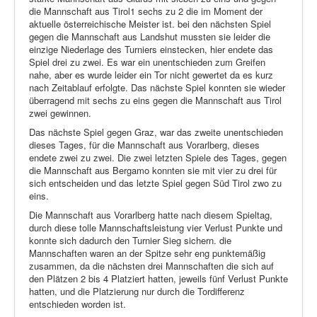
die Mannschaft aus Tirol1 sechs zu 2 die im Moment der
aktuelle österreichische Meister ist. bei den nächsten Spiel
gegen die Mannschaft aus Landshut mussten sie leider die
einzige Niederlage des Turniers einstecken, hier endete das
Spiel drei zu zwei. Es war ein unentschieden zum Greifen
nahe, aber es wurde leider ein Tor nicht gewertet da es kurz
nach Zeitablauf erfolgte. Das nächste Spiel konnten sie wieder
überragend mit sechs zu eins gegen die Mannschaft aus Tirol
zwei gewinnen.
Das nächste Spiel gegen Graz, war das zweite unentschieden
dieses Tages, für die Mannschaft aus Vorarlberg, dieses
endete zwei zu zwei. Die zwei letzten Spiele des Tages, gegen
die Mannschaft aus Bergamo konnten sie mit vier zu drei für
sich entscheiden und das letzte Spiel gegen Süd Tirol zwo zu
eins.
Die Mannschaft aus Vorarlberg hatte nach diesem Spieltag,
durch diese tolle Mannschaftsleistung vier Verlust Punkte und
konnte sich dadurch den Turnier Sieg sichern. die
Mannschaften waren an der Spitze sehr eng punktemäßig
zusammen, da die nächsten drei Mannschaften die sich auf
den Plätzen 2 bis 4 Platziert hatten, jeweils fünf Verlust Punkte
hatten, und die Platzierung nur durch die Tordifferenz
entschieden worden ist.