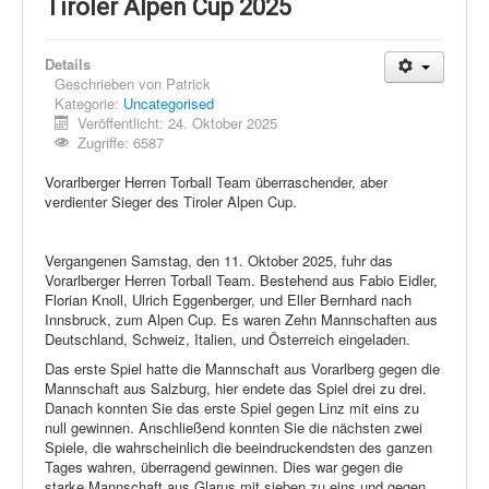
Schi Nordisch
Tiroler Alpen Cup 2025
Laufen
Details
Showdown
Geschrieben von
Patrick
Kategorie:
Uncategorised
Datenschutz
Veröffentlicht: 24. Oktober 2025
Zugriffe: 6587
Vorarlberger Herren Torball Team überraschender, aber
verdienter Sieger des Tiroler Alpen Cup.
Vergangenen Samstag, den 11. Oktober 2025, fuhr das
Vorarlberger Herren Torball Team. Bestehend aus Fabio Eidler,
Florian Knoll, Ulrich Eggenberger, und Eller Bernhard nach
Innsbruck, zum Alpen Cup. Es waren Zehn Mannschaften aus
Deutschland, Schweiz, Italien, und Österreich eingeladen.
Das erste Spiel hatte die Mannschaft aus Vorarlberg gegen die
Mannschaft aus Salzburg, hier endete das Spiel drei zu drei.
Danach konnten Sie das erste Spiel gegen Linz mit eins zu
null gewinnen. Anschließend konnten Sie die nächsten zwei
Spiele, die wahrscheinlich die beeindruckendsten des ganzen
Tages wahren, überragend gewinnen. Dies war gegen die
starke Mannschaft aus Glarus mit sieben zu eins und gegen