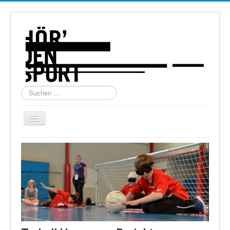
Suchen
...
Navigation
an/aus
Home
Über uns
Torball
Schießen
Schi Alpin