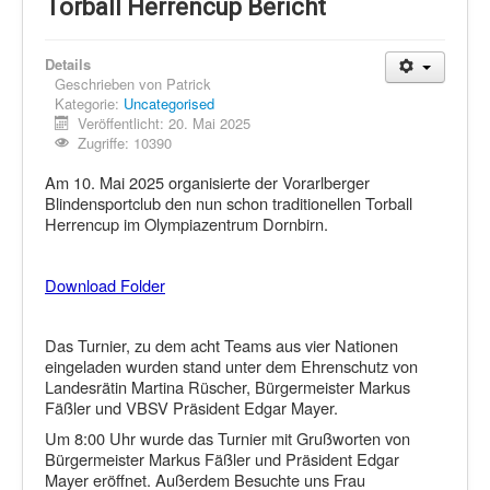
Schi Nordisch
Torball Herrencup Bericht
Laufen
Details
Showdown
Geschrieben von
Patrick
Kategorie:
Uncategorised
Datenschutz
Veröffentlicht: 20. Mai 2025
Zugriffe: 10390
Am 10. Mai 2025 organisierte der Vorarlberger
Blindensportclub den nun schon traditionellen Torball
Herrencup im Olympiazentrum Dornbirn.
Download Folder
Das Turnier, zu dem acht Teams aus vier Nationen
eingeladen wurden stand unter dem Ehrenschutz von
Landesrätin Martina Rüscher, Bürgermeister Markus
Fäßler und VBSV Präsident Edgar Mayer.
Um 8:00 Uhr wurde das Turnier mit Grußworten von
Bürgermeister Markus Fäßler und Präsident Edgar
Mayer eröffnet. Außerdem Besuchte uns Frau