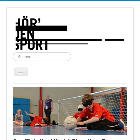
Suchen
...
Navigation
an/aus
Home
Über uns
Torball
Schießen
Schi Alpin