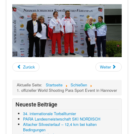
Zurück
Weiter
Aktuelle Seite:
Startseite
Schießen
1. offizieller World Shooting Para Sport Event in Hannover
Neueste Beiträge
34. internationale Torballturnier
PARA Landesmeisterschaft SKI NORDISCH
Altacher Silvesterlauf – 12,4 km bei kalten
Bedingungen