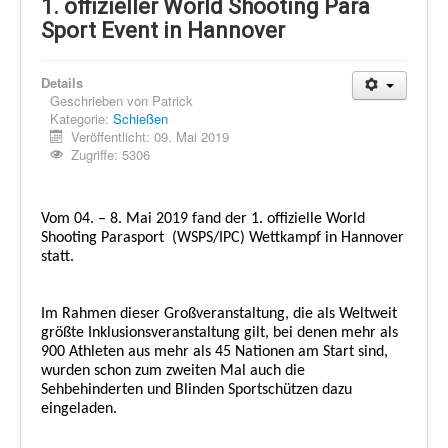
Schi Nordisch
1. offizieller World Shooting Para
Sport Event in Hannover
Laufen
Showdown
Details
Geschrieben von
Patrick
Datenschutz
Kategorie:
Schießen
Veröffentlicht: 09. Mai 2019
Zugriffe: 5306
Vom 04. – 8. Mai 2019 fand der 1. offizielle World
Shooting Parasport
(WSPS/IPC) Wettkampf in Hannover
statt.
Im Rahmen dieser Großveranstaltung, die als Weltweit
größte Inklusionsveranstaltung gilt, bei denen mehr als
900 Athleten aus mehr als 45 Nationen am Start sind,
wurden schon zum zweiten Mal auch die
Sehbehinderten und Blinden Sportschützen dazu
eingeladen.