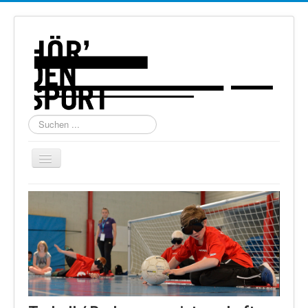
Suchen
...
Navigation
an/aus
Home
Über uns
Torball
Schießen
Schi Alpin