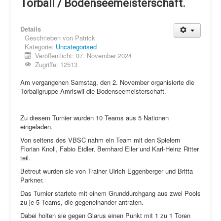
Schi Nordisch
Torball / Bodenseemeisterschaft.
Laufen
Details
Showdown
Geschrieben von
Patrick
Kategorie:
Uncategorised
Datenschutz
Veröffentlicht: 07. November 2024
Zugriffe: 12513
Am vergangenen Samstag, den 2. November organisierte die
Torballgruppe Amriswil die Bodenseemeisterschaft.
Zu diesem Turnier wurden 10 Teams aus 5 Nationen
eingeladen.
Von seitens des VBSC nahm ein Team mit den Spielern
Florian Knoll, Fabio Eidler, Bernhard Eller und Karl-Heinz Ritter
teil.
Betreut wurden sie von Trainer Ulrich Eggenberger und Britta
Parkner.
Das Turnier startete mit einem Grunddurchgang aus zwei Pools
zu je 5 Teams, die gegeneinander antraten.
Dabei holten sie gegen Glarus einen Punkt mit 1 zu 1 Toren