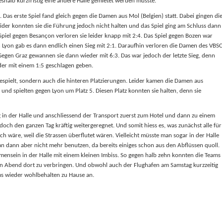
shalb kurzfristig eine andere Halle gemietet werden musste.
t. Das erste Spiel fand gleich gegen die Damen aus Mol (Belgien) statt. Dabei gingen di
eider konnten sie die Führung jedoch nicht halten und das Spiel ging am Schluss dann
piel gegen Besançon verloren sie leider knapp mit 2:4. Das Spiel gegen Bozen war
 Lyon gab es dann endlich einen Sieg mit 2:1. Daraufhin verloren die Damen des VBS
 Gegen Graz gewannen sie dann wieder mit 6:3. Das war jedoch der letzte Sieg, denn
er mit einem 1:5 geschlagen geben.
gespielt, sondern auch die hinteren Platzierungen. Leider kamen die Damen aus
 und spielten gegen Lyon um Platz 5. Diesen Platz konnten sie halten, denn sie
 in der Halle und anschliessend der Transport zuerst zum Hotel und dann zu einem
jedoch den ganzen Tag kräftig weitergeregnet. Und somit hiess es, was zunächst alle für
ch wäre, weil die Strassen überflutet wären. Vielleicht müsste man sogar in der Halle
n dann aber nicht mehr benutzen, da bereits einiges schon aus den Abflüssen quoll.
mensein in der Halle mit einem kleinen Imbiss. So gegen halb zehn konnten die Teams
 Abend dort zu verbringen. Und obwohl auch der Flughafen am Samstag kurzzeitig
ms wieder wohlbehalten zu Hause an.