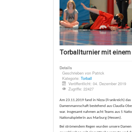
Torballturnier mit eine
Details
Geschrieben von
Patrick
Kategorie:
Torball
Veröffentlicht: 04. Dezember 2019
Zugriffe: 22427
Am 23.11.2019 fand in Nizza (Frankreich) das 
Damenmannschaft bestehend aus Claudia Oberme
war. Insgesamt nahmen acht Teams aus 5 Natio
Nationalspielerin aus Marburg (Hessen).
Bei strömendem Regen wurden unsere Damen vo