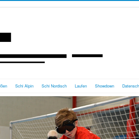
eßen
Schi Alpin
Schi Nordisch
Laufen
Showdown
Datensch