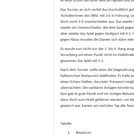
es wohl schon seit einer Woche regnete und de
Das Turnier an sich verlief durchschnittlich gu
Torballerinnen des VBSC mit 3:0 in Führung. L
doch noch 3:3 unentschieden aus. Das zweite S
wieder ein Unentschieden. Bei dem Spiel gegen
aber wieder das Spiel gegen Stuttgart mit 4:1.
gegen Nizza mussten die Damen sich dann wied
Es wurde nun nicht nur der 1. bis 4. Rang aus
Vorarlberg um einen Punkt nicht ins Halbfinale
gewannen das Spiel mit 5.3.
Nach dem Turnier sollte dann die Siegerehrung
italienischen Restaurant stattfinden. Es hatte 
einen Scherz hielten, dass kein Transport mögli
übernachten. Die sanitären Anlagen könnte ma
Nun gab es gute Musik und ein lustiges Beisam
dann doch zum Hotel gefahren werden, um den
gesperrt war, kamen am nächsten Tag alle Tea
Tabelle:
1.
Besançon