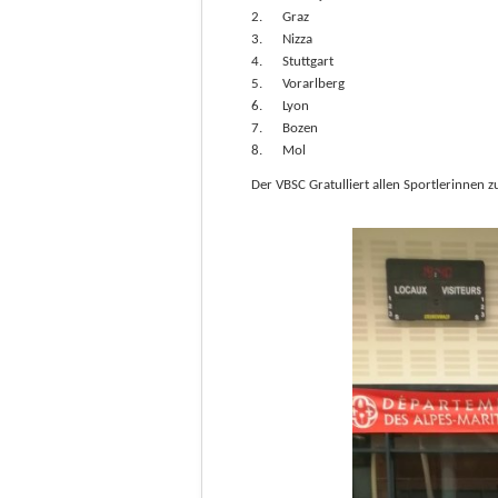
2.
Graz
3.
Nizza
4.
Stuttgart
5.
Vorarlberg
6.
Lyon
7.
Bozen
8.
Mol
Der VBSC Gratulliert allen Sportlerinnen z