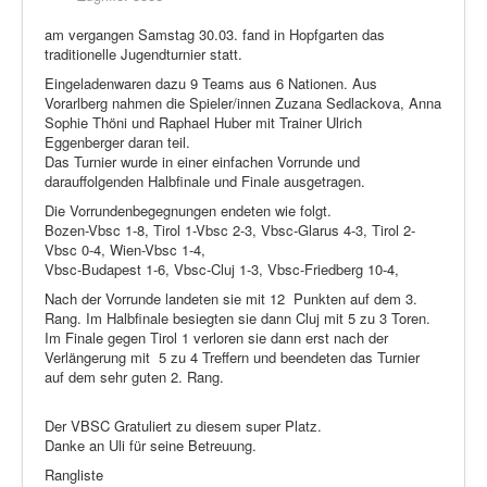
Schi Nordisch
am vergangen Samstag 30.03. fand in Hopfgarten das
Laufen
traditionelle Jugendturnier statt.
Showdown
Eingeladenwaren dazu 9 Teams aus 6 Nationen. Aus
Vorarlberg nahmen die Spieler/innen Zuzana Sedlackova, Anna
Datenschutz
Sophie Thöni und Raphael Huber mit Trainer Ulrich
Eggenberger daran teil.
Das Turnier wurde in einer einfachen Vorrunde und
darauffolgenden Halbfinale und Finale ausgetragen.
Die Vorrundenbegegnungen endeten wie folgt.
Bozen-Vbsc 1-8, Tirol 1-Vbsc 2-3, Vbsc-Glarus 4-3, Tirol 2-
Vbsc 0-4, Wien-Vbsc 1-4,
Vbsc-Budapest 1-6, Vbsc-Cluj 1-3, Vbsc-Friedberg 10-4,
Nach der Vorrunde landeten sie mit 12 Punkten auf dem 3.
Rang. Im Halbfinale besiegten sie dann Cluj mit 5 zu 3 Toren.
Im Finale gegen Tirol 1 verloren sie dann erst nach der
Verlängerung mit 5 zu 4 Treffern und beendeten das Turnier
auf dem sehr guten 2. Rang.
Der VBSC Gratuliert zu diesem super Platz.
Danke an Uli für seine Betreuung.
Rangliste