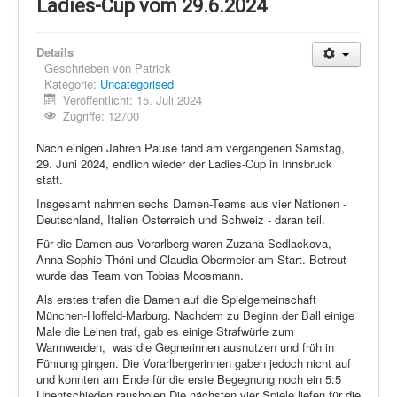
Schi Nordisch
Ladies-Cup vom 29.6.2024
Laufen
Details
Showdown
Geschrieben von
Patrick
Kategorie:
Uncategorised
Datenschutz
Veröffentlicht: 15. Juli 2024
Zugriffe: 12700
Nach einigen Jahren Pause fand am vergangenen Samstag,
29. Juni 2024, endlich wieder der Ladies-Cup in Innsbruck
statt.
Insgesamt nahmen sechs Damen-Teams aus vier Nationen -
Deutschland, Italien Österreich und Schweiz - daran teil.
Für die Damen aus Vorarlberg waren Zuzana Sedlackova,
Anna-Sophie Thöni und Claudia Obermeier am Start. Betreut
wurde das Team von Tobias Moosmann.
Als erstes trafen die Damen auf die Spielgemeinschaft
München-Hoffeld-Marburg. Nachdem zu Beginn der Ball einige
Male die Leinen traf, gab es einige Strafwürfe zum
Warmwerden,
was die Gegnerinnen ausnutzen und früh in
Führung gingen. Die Vorarlbergerinnen gaben jedoch nicht auf
und konnten am Ende für die erste Begegnung noch ein 5:5
Unentschieden rausholen Die nächsten vier Spiele liefen für die