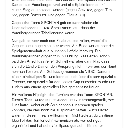
Damen aus Vorarlberger rund und alle Spiele konnten mit
einem Sieg entschieden werden (gegen Graz 4:2, gegen Tirol
5:2, gegen Bozen 2:0 und gegen Glarus 3:0).
Gegen das Team SPONTAN gab es dann wieder ein
Unentschieden mit 4:4. Somit stand fest, dass die
Vorarlbergerinnen Tabellenerste waren.
Nun gab es aber noch das Finale zu bestreiten, wobei die
Gegnerinnen lange nicht klar waren. Am Ende war es aber die
Spielgemeinschaft aus München-Hoffeld-Marburg. Die
Vorarlbergerinnen gingen früh in Führung, kassierten jedoch
bald den Anschlusstreffer. Schnell war aber dann klar, dass
sich die Ländle-Damen den Vorsprung nicht mehr aus der Hand
nehmen liessen. Am Schluss gewannen die VBSC-Damen mit
einem eindeutigen 5:1 und konnten sich über die sehr spezielle
Trophäe, die spezielle für den Ladies-Cup entworfen wurde und
zudem aus einem speziellen Holz gemacht ist freuen.
Ein weiteres Highlight des Turniers war das Team SPONTAN.
Dieses Team wurde immer wieder neu zusammengestellt, wer
Lust hatte, wobei auch Spielerinnen zusammen spielen
konnten, die dies noch nie ausprobiert hatten. Auch Helfer
waren in diesem Team willkommen. Nicht zuletzt durch diese
Idee lief das Turnier sehr harmonisch ab, war sehr gut
organisiert und hat sehr viel Spass gemacht. Ein netter