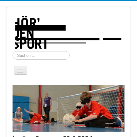
Suchen
...
Navigation
an/aus
Home
Über uns
Torball
Schießen
Schi Alpin