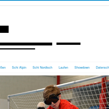
eßen
Schi Alpin
Schi Nordisch
Laufen
Showdown
Datensch