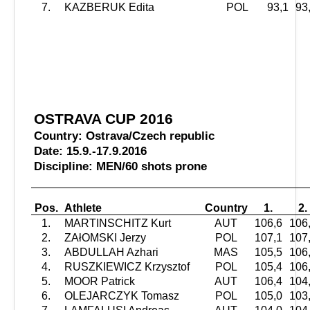
7.
KAZBERUK Edita
POL
93,1
93
OSTRAVA CUP 2016
Country: Ostrava/Czech republic
Date: 15.9.-17.9.2016
Discipline: MEN/60 shots prone
Pos.
Athlete
Country
1.
2.
1.
MARTINSCHITZ Kurt
AUT
106,6
106
2.
ZAłOMSKI Jerzy
POL
107,1
107
3.
ABDULLAH Azhari
MAS
105,5
106
4.
RUSZKIEWICZ Krzysztof
POL
105,4
106
5.
MOOR Patrick
AUT
106,4
104
6.
OLEJARCZYK Tomasz
POL
105,0
103