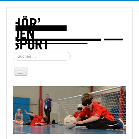
Suchen
...
Navigation
an/aus
Home
Über uns
Torball
Schießen
Schi Alpin