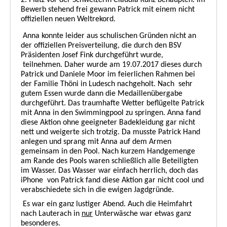
2. Platz vor der Schweizerin Claudia Kunz behaupten. Im
Bewerb stehend frei gewann Patrick mit einem nicht
offiziellen neuen Weltrekord.
Anna konnte leider aus schulischen Gründen nicht an
der offiziellen Preisverteilung, die durch den BSV
Präsidenten Josef Fink durchgeführt wurde,
teilnehmen. Daher wurde am 19.07.2017 dieses durch
Patrick und Daniele Moor im feierlichen Rahmen bei
der Familie Thöni in Ludesch nachgeholt. Nach
sehr
gutem Essen wurde dann die Medaillenübergabe
durchgeführt. Das traumhafte Wetter beflügelte Patrick
mit Anna in den Swimmingpool zu springen. Anna fand
diese Aktion ohne geeigneter Badekleidung gar nicht
nett und weigerte sich trotzig. Da musste Patrick Hand
anlegen und sprang mit Anna auf dem Armen
gemeinsam in den Pool. Nach kurzem Handgemenge
am Rande des Pools waren schließlich alle Beteiligten
im Wasser. Das Wasser war einfach herrlich, doch das
iPhone
von Patrick fand diese Aktion gar nicht cool und
verabschiedete sich in die ewigen Jagdgründe.
Es war ein ganz lustiger Abend. Auch die Heimfahrt
nach Lauterach in
nur
Unterwäsche war etwas ganz
besonderes.