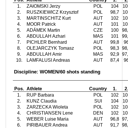
1.
ZAłOMSKI Jerzy
POL
104
10
2.
RUSZKIEWICZ Krzysztof
POL
98,7
10
3.
MARTINSCHITZ Kurt
AUT
102
10
4.
MOOR Patrick
AUT
101
10
5.
ADÁMEK Martin
CZE
100
98
6.
ABDULLAH Azhari
MAS
101
99
7.
PICHLER Bernhard
AUT
99,8
9
8.
OLEJARCZYK Tomasz
POL
98,3
98
9.
ABDULLAH Amir
MAS
92,9
97
10.
LAMFALUSI Andreas
AUT
87,4
9
Discipline: WOMEN/60 shots standing
Pos.
Athlete
Country
1.
2
1.
RUP Barbara
POL
102
10
2.
KUNZ Claudia
SUI
104
10
3.
ZARZECKA Wioleta
POL
102
10
4.
CHRISTIANSEN Lene
DEN
102
10
5.
WEBER Luise Maria
AUT
96,8
97
6.
PIRIBAUER Andrea
AUT
91,7
98