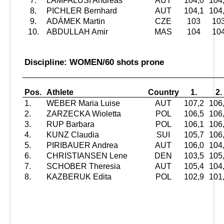
7.
LAMFALUSI Andreas
AUT
104,0
104
8.
PICHLER Bernhard
AUT
104,1
104
9.
ADÁMEK Martin
CZE
103
10
10.
ABDULLAH Amir
MAS
104
10
Discipline: WOMEN/60 shots prone
Pos.
Athlete
Country
1.
2.
1.
WEBER Maria Luise
AUT
107,2
106
2.
ZARZECKA Wioletta
POL
106,5
106
3.
RUP Barbara
POL
106,1
106
4.
KUNZ Claudia
SUI
105,7
106
5.
PIRIBAUER Andrea
AUT
106,0
104
6.
CHRISTIANSEN Lene
DEN
103,5
105
7.
SCHOBER Theresia
AUT
105,4
104
8.
KAZBERUK Edita
POL
102,9
101