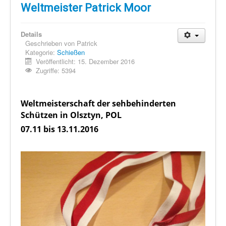
Schi Nordisch
Weltmeister Patrick Moor
Laufen
Details
Showdown
Geschrieben von
Patrick
Kategorie:
Schießen
Datenschutz
Veröffentlicht: 15. Dezember 2016
Zugriffe: 5394
Weltmeisterschaft der sehbehinderten
Schützen in Olsztyn, POL
07.11 bis 13.11.2016