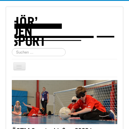
Suchen
...
Navigation
an/aus
Home
Über uns
Torball
Schießen
Schi Alpin