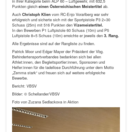
in ihrer Kategorie beim ALP 60 – Luftgewehr, mit 632,5
Punkten gleich
einen Österreichischen Meistertitel
ab.
Auch
Christoph Klien
vom RC-Enjo Vorarlberg war sehr
erfolgreich und sicherte sich mit der Sportpistole P3 2×30
Schuss (25m) mit 516 Punkten den
Vizemeistertitel.
In den Bewerben P1 Luftpistole 60 Schuss (10m) und P5
Luftpistole 8×5 Schuss (10m) erreichte er jeweils den
3. Rang.
Alle Ergebnisse sind auf der Rangliste zu finden.
Patrick Moor und Edgar Mayer der Präsident der Vbg.
Behindertensportverbandes bedankten sich bei allen
Athlet:innen, den Begleitsportler:innen, Sponsoren und
Helfer:innen für die tadellose Durchführung unter dem Motto
„Zemma stark“ und freuen sich auf weitere erfolgreiche
Bewerbe.
Bericht: VBSV
Bilder: © Schellander/VBSV
Foto von Zuzana Sedlackova in Aktion