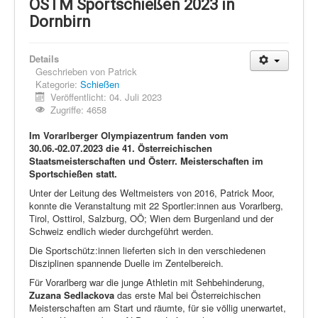
Schi Nordisch
ÖSTM Sportschießen 2023 in
Dornbirn
Laufen
Showdown
Details
Geschrieben von
Patrick
Datenschutz
Kategorie:
Schießen
Veröffentlicht: 04. Juli 2023
Zugriffe: 4658
Im Vorarlberger Olympiazentrum fanden vom
30.06.-02.07.2023 die 41. Österreichischen
Staatsmeisterschaften und Österr. Meisterschaften im
Sportschießen statt.
Unter der Leitung des Weltmeisters von 2016, Patrick Moor,
konnte die Veranstaltung mit 22 Sportler:innen aus Vorarlberg,
Tirol, Osttirol, Salzburg, OÖ; Wien dem Burgenland und der
Schweiz endlich wieder durchgeführt werden.
Die Sportschütz:innen lieferten sich in den verschiedenen
Disziplinen spannende Duelle im Zentelbereich.
Für Vorarlberg war die junge Athletin mit Sehbehinderung,
Zuzana Sedlackova
das erste Mal bei Österreichischen
Meisterschaften am Start und räumte, für sie völlig unerwartet,