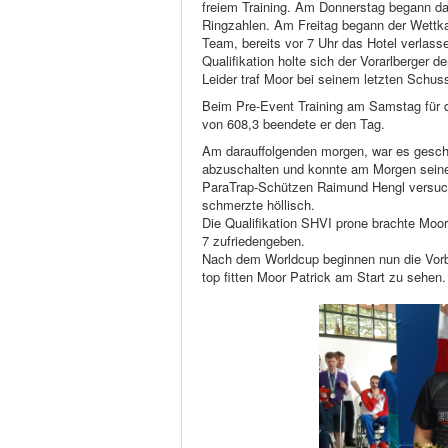
freiem Training. Am Donnerstag begann das
Ringzahlen. Am Freitag begann der Wettka
Team, bereits vor 7 Uhr das Hotel verlas
Qualifikation holte sich der Vorarlberger 
Leider traf Moor bei seinem letzten Schuss n
Beim Pre-Event Training am Samstag für d
von 608,3 beendete er den Tag.
Am darauffolgenden morgen, war es gesche
abzuschalten und konnte am Morgen seinen
ParaTrap-Schützen Raimund Hengl versucht
schmerzte höllisch.
Die Qualifikation SHVI prone brachte Moor
7 zufriedengeben.
Nach dem Worldcup beginnen nun die Vorbe
top fitten Moor Patrick am Start zu sehen.