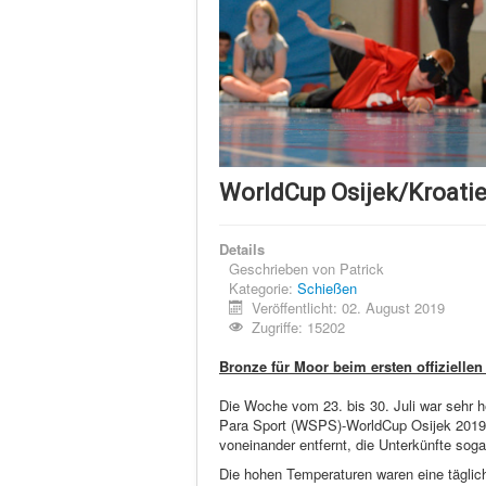
WorldCup Osijek/Kroati
Details
Geschrieben von
Patrick
Kategorie:
Schießen
Veröffentlicht: 02. August 2019
Zugriffe: 15202
Bronze für Moor beim ersten offizielle
Die Woche vom 23. bis 30. Juli war sehr he
Para Sport (WSPS)-WorldCup Osijek 2019. 
voneinander entfernt, die Unterkünfte soga
Die hohen Temperaturen waren eine täglic