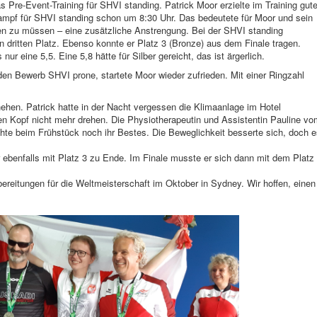
 Pre-Event-Training für SHVI standing. Patrick Moor erzielte im Training gut
mpf für SHVI standing schon um 8:30 Uhr. Das bedeutete für Moor und sein
sen zu müssen – eine zusätzliche Anstrengung. Bei der SHVI standing
den dritten Platz. Ebenso konnte er Platz 3 (Bronze) aus dem Finale tragen.
ur eine 5,5. Eine 5,8 hätte für Silber gereicht, das ist ärgerlich.
en Bewerb SHVI prone, startete Moor wieder zufrieden. Mit einer Ringzahl
hen. Patrick hatte in der Nacht vergessen die Klimaanlage im Hotel
 Kopf nicht mehr drehen. Die Physiotherapeutin und Assistentin Pauline vo
e beim Frühstück noch ihr Bestes. Die Beweglichkeit besserte sich, doch e
 ebenfalls mit Platz 3 zu Ende. Im Finale musste er sich dann mit dem Platz
reitungen für die Weltmeisterschaft im Oktober in Sydney. Wir hoffen, einen