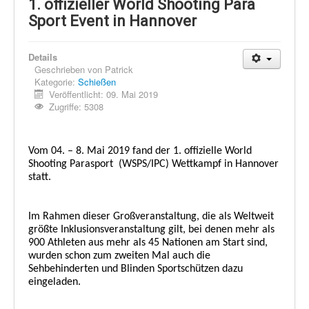
Schi Nordisch
1. offizieller World Shooting Para
Sport Event in Hannover
Laufen
Showdown
Details
Geschrieben von
Patrick
Datenschutz
Kategorie:
Schießen
Veröffentlicht: 09. Mai 2019
Zugriffe: 5308
Vom 04. – 8. Mai 2019 fand der 1. offizielle World
Shooting Parasport
(WSPS/IPC) Wettkampf in Hannover
statt.
Im Rahmen dieser Großveranstaltung, die als Weltweit
größte Inklusionsveranstaltung gilt, bei denen mehr als
900 Athleten aus mehr als 45 Nationen am Start sind,
wurden schon zum zweiten Mal auch die
Sehbehinderten und Blinden Sportschützen dazu
eingeladen.