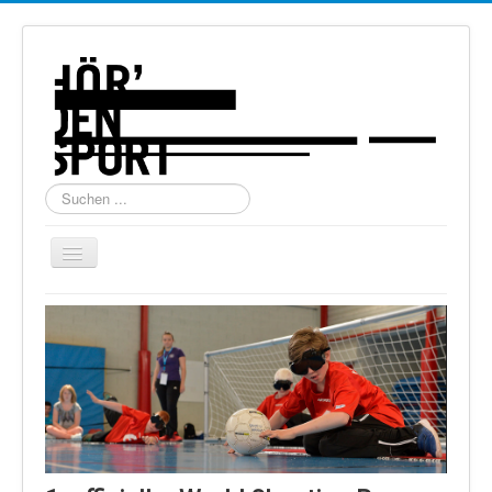
Suchen
...
Navigation
an/aus
Home
Über uns
Torball
Schießen
Schi Alpin