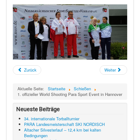
Zurück
Weiter
Aktuelle Seite:
Startseite
Schießen
1. offizieller World Shooting Para Sport Event in Hannover
Neueste Beiträge
34. internationale Torballturnier
PARA Landesmeisterschaft SKI NORDISCH
Altacher Silvesterlauf – 12,4 km bei kalten
Bedingungen