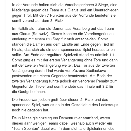
In der Vorrunde holten sich die Vorarlbergerinnen 3 Siege, eine
Niederlage gegen das Team aus Glarus und ein Unentschieden
gegen Tirol. Mit den 7 Punkten aus der Vorrunde landeten sie
somit vorerst auf dem 3. Platz.
Im Halbfinale trafen die Damen aus Vorarlberg auf das Team
aus Glarus (Schweiz). Dieses konnten die Vorarlbergerinnen
eindeutig mit einem 6:3 Sieg für sich entscheiden. Somit
standen die Damen aus dem Ländle am Ende gegen Tirol im
Finale, das sich als ein sehr spannendes Spiel herausstellen
sollte. Am Ende der regulären Spielzeit stand es nämlich 1:1.
Somit ging es mit der ersten Verlängerung ohne Tore und dann
mit der zweiten Verlängerung weiter. Das Tor aus der zweiten
Verlängerung durch Tirol wurde von Zuzana Sedlackova
postwenden mit einem Gegentor beantwortet. Am Ende der
zweiten Verlängerung führte jedoch ein verlorener Penalty zum
Gegentor der Tiroler und somit endete das Finale mit 3:2 für
die Gastgeberinnen.
Die Freude war jedoch groß über diesen 2. Platz und das
spannende Spiel, was es so in der Geschichte des Ladiescups
noch nie gegeben hat.
Da in Nizza gleichzeitig ein Damenturnier stattfand, waren
dieses Jahr weniger Teams dabei, weshalb auch wieder ein
"Team Spontan" dabei war, in dem sich alle Spielerinnen des