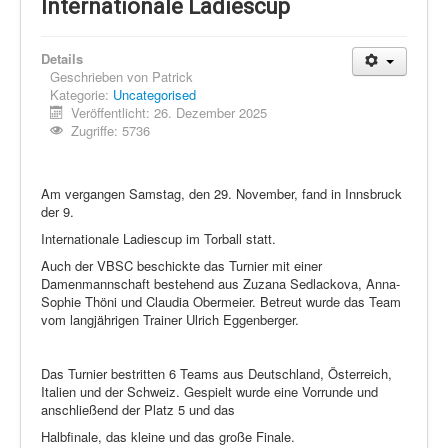
Schi Nordisch
Internationale Ladiescup
Laufen
Details
Showdown
Geschrieben von
Patrick
Kategorie:
Uncategorised
Datenschutz
Veröffentlicht: 26. Dezember 2025
Zugriffe: 5736
Am vergangen Samstag, den 29. November, fand in Innsbruck
der 9.
Internationale Ladiescup im Torball statt.
Auch der VBSC beschickte das Turnier mit einer
Damenmannschaft bestehend aus Zuzana Sedlackova, Anna-
Sophie Thöni und Claudia Obermeier. Betreut wurde das Team
vom langjährigen Trainer Ulrich Eggenberger.
Das Turnier bestritten 6 Teams aus Deutschland, Österreich,
Italien und der Schweiz. Gespielt wurde eine Vorrunde und
anschließend der Platz 5 und das
Halbfinale, das kleine und das große Finale.