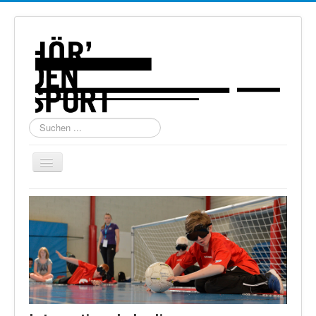
Suchen
...
Navigation
an/aus
Home
Über uns
Torball
Schießen
Schi Alpin