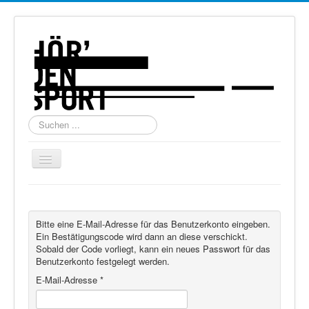
Suchen
...
Navigation
an/aus
Home
Über uns
Bitte eine E-Mail-Adresse für das Benutzerkonto eingeben.
Ein Bestätigungscode wird dann an diese verschickt.
Torball
Sobald der Code vorliegt, kann ein neues Passwort für das
Benutzerkonto festgelegt werden.
Schießen
E-Mail-Adresse
*
Schi Alpin