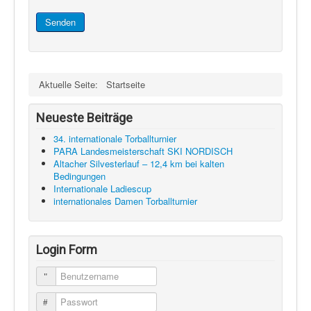
Schi Nordisch
Senden
Laufen
Showdown
Datenschutz
Aktuelle Seite:
Startseite
Neueste Beiträge
34. internationale Torballturnier
PARA Landesmeisterschaft SKI NORDISCH
Altacher Silvesterlauf – 12,4 km bei kalten
Bedingungen
Internationale Ladiescup
internationales Damen Torballturnier
Login Form
Benutzername
Passwort